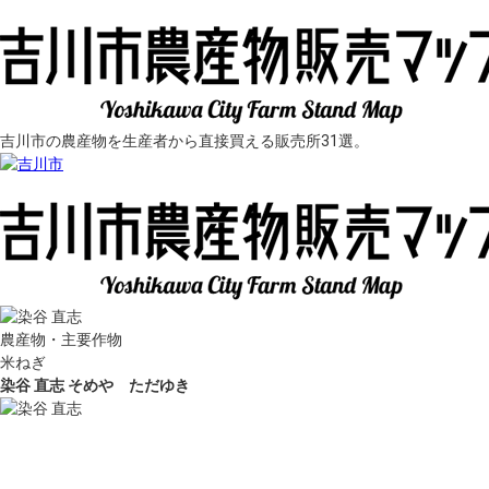
吉川市の農産物を生産者から直接買える販売所31選。
農産物・主要作物
米
ねぎ
染谷 直志
そめや ただゆき